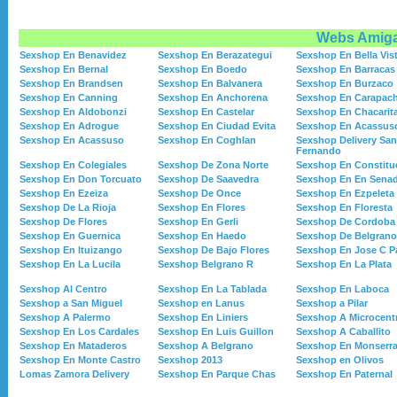
Webs Amig
Sexshop En Benavidez
Sexshop En Berazategui
Sexshop En Bella Vis
Sexshop En Bernal
Sexshop En Boedo
Sexshop En Barracas
Sexshop En Brandsen
Sexshop En Balvanera
Sexshop En Burzaco
Sexshop En Canning
Sexshop En Anchorena
Sexshop En Carapac
Sexshop En Aldobonzi
Sexshop En Castelar
Sexshop En Chacarit
Sexshop En Adrogue
Sexshop En Ciudad Evita
Sexshop En Acassus
Sexshop En Acassuso
Sexshop En Coghlan
Sexshop Delivery San
Fernando
Sexshop En Colegiales
Sexshop De Zona Norte
Sexshop En Constitu
Sexshop En Don Torcuato
Sexshop De Saavedra
Sexshop En En Sena
Sexshop En Ezeiza
Sexshop De Once
Sexshop En Ezpeleta
Sexshop De La Rioja
Sexshop En Flores
Sexshop En Floresta
Sexshop De Flores
Sexshop En Gerli
Sexshop De Cordoba
Sexshop En Guernica
Sexshop En Haedo
Sexshop De Belgrano
Sexshop En Ituizango
Sexshop De Bajo Flores
Sexshop En Jose C P
Sexshop En La Lucila
Sexshop Belgrano R
Sexshop En La Plata
Sexshop Al Centro
Sexshop En La Tablada
Sexshop En Laboca
Sexshop a San Miguel
Sexshop en Lanus
Sexshop a Pilar
Sexshop A Palermo
Sexshop En Liniers
Sexshop A Microcent
Sexshop En Los Cardales
Sexshop En Luis Guillon
Sexshop A Caballito
Sexshop En Mataderos
Sexshop A Belgrano
Sexshop En Monserra
Sexshop En Monte Castro
Sexshop 2013
Sexshop en Olivos
Lomas Zamora Delivery
Sexshop En Parque Chas
Sexshop En Paternal