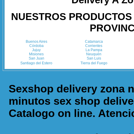
NUESTROS PRODUCTOS 
PROVINC
Buenos Aires
Catamarca
Córdoba
Corrientes
Jujuy
La Pampa
Misiones
Neuquén
San Juan
San Luis
Santiago del Estero
Tierra del Fuego
Sexshop delivery zona n
minutos sex shop delive
Catalogo on line. Atenc