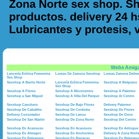
Zona Norte sex shop. 
productos. delivery 24 hs
Lubricantes y protesis, 
Webs Amig
Lencería Erótica Femenina
Lomas De Zamora Sexshop
Lomas Zamora Delive
Sex Shop
Sexshop A Barrio Norte
Lencería Erótica Femenina
Sexshop A Belgrano
Sex Shop
Sexshop A Flores
Sexshop A Microcentro
Sexshop A Palermo
Sexshop a San Miguel
Sexshop A Villa Del Parque
Sexshop Al Centro
Sexshop Canchero
Sexshop De Bajo Flores
Delivery Palermo
Sexshop De Caballito
Sexshop De Cordoba
Sexshop De Flores
Delivery Consolador
Sexshop De Lanus
Sexshop De Once
Sexshop De San Martin
Sexshop De Zona Norte
Sexshop Del Centro
Sexshop En Acassuso
Sexshop En Acassuso
Sexshop En Adrogue
Sexshop En Almagro
Sexshop En Anchorena
Delivery A Zona Nort
Sexshop En Balvanera
Sexshop En Barracas
Sexshop En Belgrano