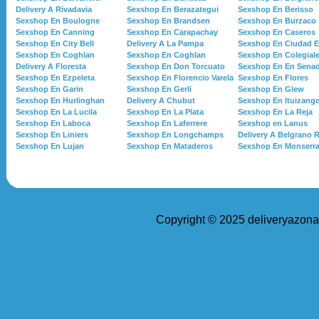
Delivery A Rivadavia
Sexshop En Berazategui
Sexshop En Berisso
Sexshop En Boulogne
Sexshop En Brandsen
Sexshop En Burzaco
Sexshop En Canning
Sexshop En Carapachay
Sexshop En Caseros
Sexshop En City Bell
Delivery A La Pampa
Sexshop En Ciudad E
Sexshop En Coghlan
Sexshop En Coghlan
Sexshop En Colegial
Delivery A Floresta
Sexshop En Don Torcuato
Sexshop En En Sena
Sexshop En Ezpeleta
Sexshop En Florencio Varela
Sexshop En Flores
Sexshop En Garin
Sexshop En Gerli
Sexshop En Glew
Sexshop En Hurlinghan
Delivery A Chubut
Sexshop En Ituizang
Sexshop En La Lucila
Sexshop En La Plata
Sexshop En La Reja
Sexshop En Laboca
Sexshop En Laferrere
Sexshop en Lanus
Sexshop En Liniers
Sexshop En Longchamps
Delivery A Belgrano 
Sexshop En Lujan
Sexshop En Mataderos
Sexshop En Monserra
Copyright © 2025 deliveryazona