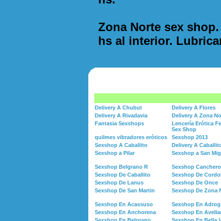
Zona Norte sex shop.
hs al interior. Lubric
Delivery A Chubut
Delivery A Flores
Delivery A Rivadavia
Delivery A Zona No
Fantasia Sexshops
Lencería Erótica 
Sex Shop
quilmes vibradores eróticos
Sexshop 2013
Sexshop A Caballito
Delivery A Caballit
Sexshop a Pilar
Sexshop a San Mig
Sexshop Belgrano R
Sexshop Canchero
Sexshop De Caballito
Sexshop De Cordo
Sexshop De Lanus
Sexshop De Once
Sexshop De San Martin
Sexshop De Zona 
Sexshop En Acassuso
Sexshop En Adrog
Sexshop En Anchorena
Sexshop En Avell
Sexshop En Belgrano
Sexshop En Bella V