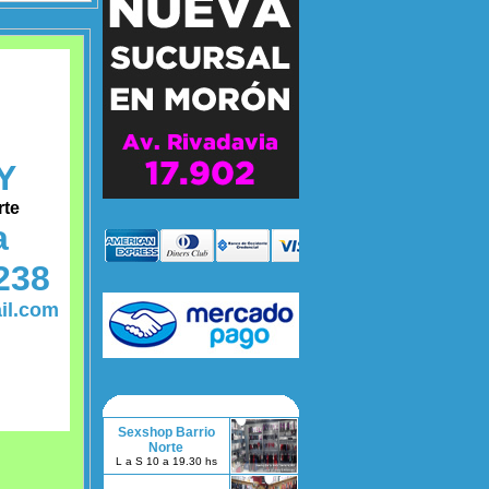
Y
rte
a
238
il.com
Sexshop Barrio
Norte
L a S 10 a 19.30 hs