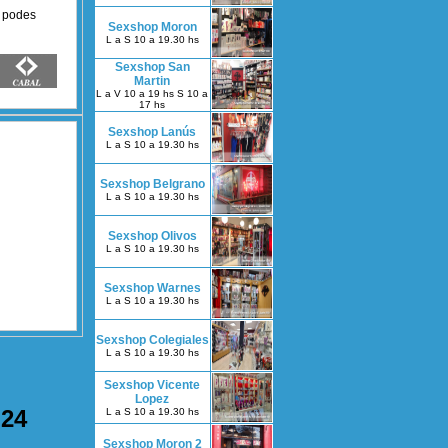
n podes
Sexshop Moron
L a S 10 a 19.30 hs
Sexshop San
Martin
L a V 10 a 19 hs S 10 a
17 hs
Sexshop Lanús
L a S 10 a 19.30 hs
Sexshop Belgrano
L a S 10 a 19.30 hs
Sexshop Olivos
L a S 10 a 19.30 hs
Sexshop Warnes
L a S 10 a 19.30 hs
Sexshop Colegiales
L a S 10 a 19.30 hs
Sexshop Vicente
Lopez
 24
L a S 10 a 19.30 hs
Sexshop Moron 2