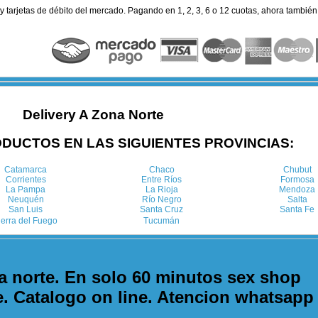
 y tarjetas de débito del mercado. Pagando en 1, 2, 3, 6 o 12 cuotas, ahora tambié
Delivery A Zona Norte
DUCTOS EN LAS SIGUIENTES PROVINCIAS:
Catamarca
Chaco
Chubut
Corrientes
Entre Ríos
Formosa
La Pampa
La Rioja
Mendoza
Neuquén
Río Negro
Salta
San Luis
Santa Cruz
Santa Fe
ierra del Fuego
Tucumán
a norte. En solo 60 minutos sex shop
e. Catalogo on line. Atencion whatsapp