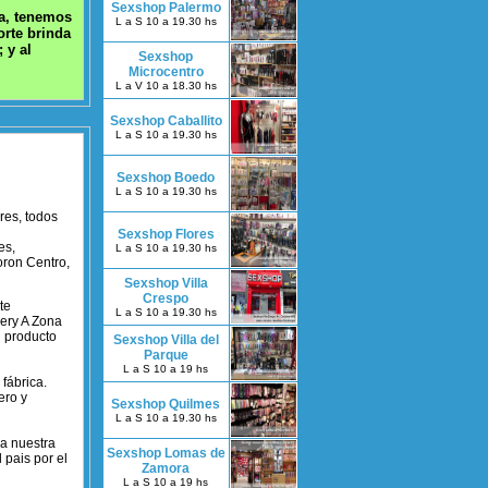
Sexshop Palermo
na, tenemos
L a S 10 a 19.30 hs
orte brinda
 y al
Sexshop
Microcentro
L a V 10 a 18.30 hs
Sexshop Caballito
L a S 10 a 19.30 hs
Sexshop Boedo
L a S 10 a 19.30 hs
res, todos
Sexshop Flores
es,
L a S 10 a 19.30 hs
oron Centro,
Sexshop Villa
Crespo
te
L a S 10 a 19.30 hs
very A Zona
l producto
Sexshop Villa del
Parque
L a S 10 a 19 hs
fábrica.
ero y
Sexshop Quilmes
L a S 10 a 19.30 hs
 a nuestra
Sexshop Lomas de
 pais por el
Zamora
L a S 10 a 19 hs