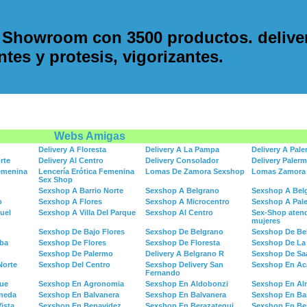
 Showroom con 3500 productos. delive
antes y protesis, vigorizantes.
Webs Amigas
Delivery A Floresta
Delivery A La Pampa
Delivery A Pal
rte
Delivery Al Centro
Delivery Consolador
Delivery Paler
Femenina
Lencería Erótica Femenina
Lomas De Zamora Sexshop
Lomas Zamora 
Sex Shop
Sexshop A Barrio Norte
Sexshop A Belgrano
Sexshop A Bel
o
Sexshop A Flores
Sexshop A Microcentro
Sexshop A Pal
uel
Sexshop A Villa Del Parque
Sexshop Al Centro
Sex-Shop aten
mujeres
Sexshop De Bajo Flores
Sexshop De Belgrano
Sexshop De Be
ba
Sexshop De Flores
Sexshop De Floresta
Sexshop De La 
Sexshop De Palermo
Delivery A Belgrano R
Sexshop De Sa
Norte
Sexshop Del Centro
Sexshop Delivery San
Sexshop En Ac
Fernando
ue
Sexshop En Agronomia
Sexshop En Aldobonzi
Sexshop En Al
aneda
Sexshop En Balvanera
Sexshop En Balvanera
Sexshop En Ba
ista
Sexshop En Benavidez
Sexshop En Berazategui
Sexshop En Be