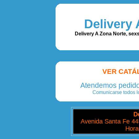
Delivery 
Delivery A Zona Norte, sex
VER CATÁ
Atendemos pedidos
Comunicarse todos lo
D
Avenida Santa Fe 445
Hora