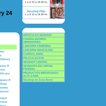
L a S 10 a 19.30 hs
ry 24
Sexshop Pilar
L a S 10 a 19.30 hs
ARTICULOS SEXSHOP
CONSOLADORES,
VIBRADORES
LENCERÍA FEMENINA
LENCERÍA MASCULINA
ermo
CUEROS, SADO
mo
PELICULAS DVD
Delivery
SEXSHOP CENTRO
grano R
SEXSHOPS EN CAPITAL
FEDERAL
ermo
PRODUCTOS IMPORTADOS
dido por
ALTA GAMA
Sexshop en Zona Norte
lgrano R
Rioja
avedra
assuso
magro
rracas
risso