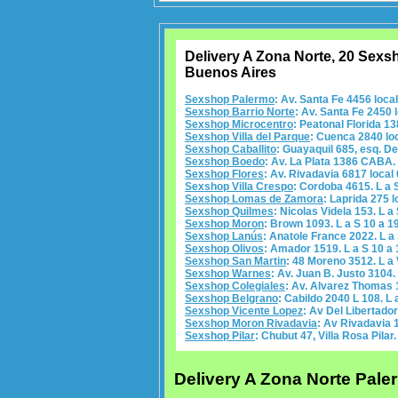
Delivery A Zona Norte, 20 Sexs
Buenos Aires
Sexshop Palermo
: Av. Santa Fe 4456 local
Sexshop Barrio Norte
: Av. Santa Fe 2450 l
Sexshop Microcentro
: Peatonal Florida 13
Sexshop Villa del Parque
: Cuenca 2840 loc
Sexshop Caballito
: Guayaquil 685, esq. De
Sexshop Boedo
: Av. La Plata 1386 CABA. 
Sexshop Flores
: Av. Rivadavia 6817 local 
Sexshop Villa Crespo
: Cordoba 4615. L a 
Sexshop Lomas de Zamora
: Laprida 275 l
Sexshop Quilmes
: Nicolas Videla 153. L a
Sexshop Moron
: Brown 1093. L a S 10 a 1
Sexshop Lanús
: Anatole France 2022. L a
Sexshop Olivos
: Amador 1519. L a S 10 a 
Sexshop San Martin
: 48 Moreno 3512. L a 
Sexshop Warnes
: Av. Juan B. Justo 3104.
Sexshop Colegiales
: Av. Alvarez Thomas 1
Sexshop Belgrano
: Cabildo 2040 L 108. L 
Sexshop Vicente Lopez
: Av Del Libertador
Sexshop Moron Rivadavia
: Av Rivadavia 1
Sexshop Pilar
: Chubut 47, Villa Rosa Pilar.
Delivery A Zona Norte Pale