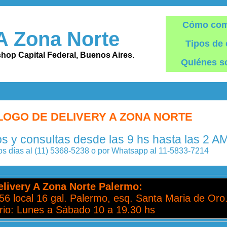
Cómo com
A Zona Norte
Tipos de 
shop Capital Federal, Buenos Aires.
Quiénes 
LOGO DE DELIVERY A ZONA NORTE
 y consultas desde las 9 hs hasta las 2 A
s días al (11) 5368-5238 o por Whatsapp al 11-5833-7214
elivery A Zona Norte Palermo:
6 local 16 gal. Palermo, esq. Santa Maria de Oro
rio: Lunes a Sábado 10 a 19.30 hs