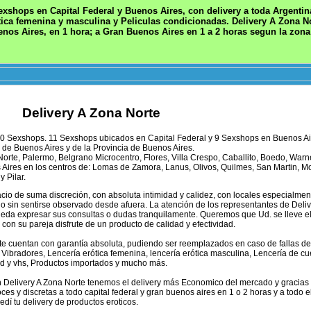
xshops en Capital Federal y Buenos Aires, con delivery a toda Argenti
ica femenina y masculina y Peliculas condicionadas. Delivery A Zona N
enos Aires, en 1 hora; a Gran Buenos Aires en 1 a 2 horas segun la zona;
Delivery A Zona Norte
s 20 Sexshops. 11 Sexshops ubicados en Capital Federal y 9 Sexshops en Buenos Ai
de Buenos Aires y de la Provincia de Buenos Aires.
Norte, Palermo, Belgrano Microcentro, Flores, Villa Crespo, Caballito, Boedo, Warn
 Aires en los centros de: Lomas de Zamora, Lanus, Olivos, Quilmes, San Martin, M
 Pilar.
acio de suma discreción, con absoluta intimidad y calidez, con locales especialmen
o sin sentirse observado desde afuera. La atención de los representantes de Deli
eda expresar sus consultas o dudas tranquilamente. Queremos que Ud. se lleve e
o con su pareja disfrute de un producto de calidad y efectividad.
te cuentan con garantía absoluta, pudiendo ser reemplazados en caso de fallas de 
 Vibradores, Lencería erótica femenina, lencería erótica masculina, Lencería de cu
dvd y vhs, Productos importados y mucho más.
n Delivery A Zona Norte tenemos el delivery más Economico del mercado y gracias
es y discretas a todo capital federal y gran buenos aires en 1 o 2 horas y a todo el
edí tu delivery de productos eroticos.