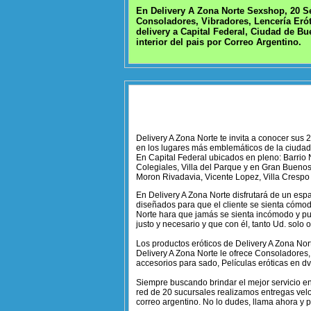
En Delivery A Zona Norte Sexshop, 20 Se
Consoladores, Vibradores, Lencería Erót
delivery a Capital Federal, Ciudad de Bu
interior del pais por Correo Argentino.
Delivery A Zona Norte te invita a conocer su
en los lugares más emblemáticos de la ciudad 
En Capital Federal ubicados en pleno: Barrio 
Colegiales, Villa del Parque y en Gran Buenos
Moron Rivadavia, Vicente Lopez, Villa Crespo y
En Delivery A Zona Norte disfrutará de un esp
diseñados para que el cliente se sienta cómod
Norte hara que jamás se sienta incómodo y pu
justo y necesario y que con él, tanto Ud. solo 
Los productos eróticos de Delivery A Zona Nor
Delivery A Zona Norte le ofrece Consoladores,
accesorios para sado, Películas eróticas en 
Siempre buscando brindar el mejor servicio e
red de 20 sucursales realizamos entregas veloc
correo argentino. No lo dudes, llama ahora y p