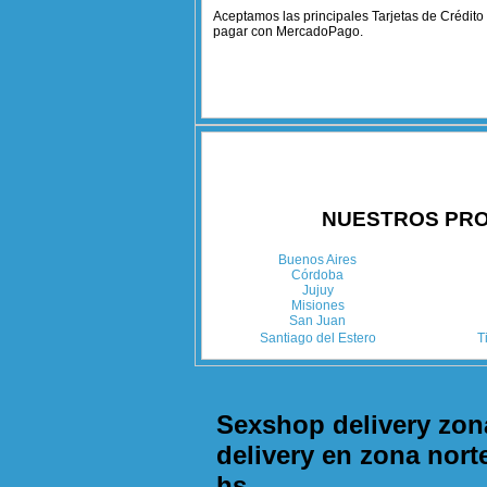
Aceptamos las principales Tarjetas de Crédito
pagar con MercadoPago.
NUESTROS PRO
Buenos Aires
Córdoba
Jujuy
Misiones
San Juan
Santiago del Estero
T
Sexshop delivery zon
delivery en zona nort
hs.